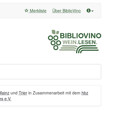
Merkliste
Über BiblioVino
Mainz
und
Trier
in Zusammenarbeit mit dem
hbz
s e.V.