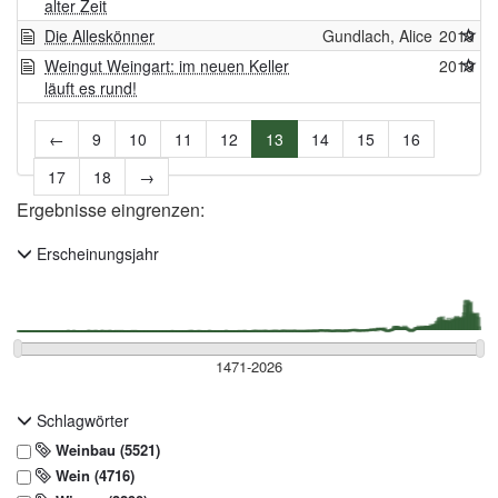
alter Zeit
Die Alleskönner
Gundlach, Alice
2019
Weingut Weingart: im neuen Keller
2019
läuft es rund!
←
9
10
11
12
13
14
15
16
17
18
→
Ergebnisse eingrenzen:
Erscheinungsjahr
Schlagwörter
Weinbau (5521)
Wein (4716)