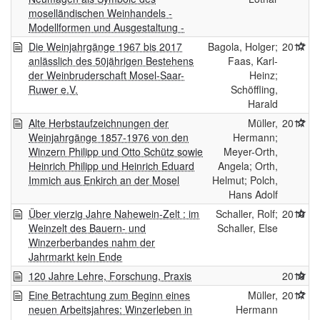
moselländischen Weinhandels -
Modellformen und Ausgestaltung -
Die Weinjahrgänge 1967 bis 2017
Bagola, Holger;
2017
anlässlich des 50jährigen Bestehens
Faas, Karl-
der Weinbruderschaft Mosel-Saar-
Heinz;
Ruwer e.V.
Schöffling,
Harald
Alte Herbstaufzeichnungen der
Müller,
2017
Weinjahrgänge 1857-1976 von den
Hermann;
Winzern Philipp und Otto Schütz sowie
Meyer-Orth,
Heinrich Philipp und Heinrich Eduard
Angela; Orth,
Immich aus Enkirch an der Mosel
Helmut; Polch,
Hans Adolf
Über vierzig Jahre Nahewein-Zelt : im
Schaller, Rolf;
2010
Weinzelt des Bauern- und
Schaller, Else
Winzerberbandes nahm der
Jahrmarkt kein Ende
120 Jahre Lehre, Forschung, Praxis
2019
Eine Betrachtung zum Beginn eines
Müller,
2017
neuen Arbeitsjahres: Winzerleben in
Hermann