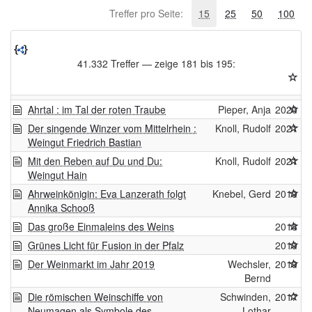
Treffer pro Seite:
15
25
50
100
41.332 Treffer — zeige 181 bis 195:
Ahrtal : im Tal der roten Traube
Pieper, Anja
2020
Der singende Winzer vom Mittelrhein :
Knoll, Rudolf
2021
Weingut Friedrich Bastian
Mit den Reben auf Du und Du:
Knoll, Rudolf
2021
Weingut Hain
Ahrweinkönigin: Eva Lanzerath folgt
Knebel, Gerd
2019
Annika Schooß
Das große Einmaleins des Weins
2018
Grünes Licht für Fusion in der Pfalz
2019
Der Weinmarkt im Jahr 2019
Wechsler,
2019
Bernd
Die römischen Weinschiffe von
Schwinden,
2017
Neumagen als Symbole des
Lothar