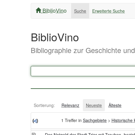
BiblioVino
Suche
Erweiterte Suche
BiblioVino
Bibliographie zur Geschichte un
Sortierung:
Relevanz
Neueste
Älteste
1 Treffer in
Sachgebiete
>
Historische
Das Notgeld der Stadt Trier mit Trauben- bez