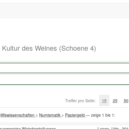
d Kultur des Weines (Schoene 4)
Treffer pro Seite:
15
25
50
 Hilfswissenschaften
>
Numismatik
>
Papiergeld
— zeige 1 bis 1:
iehungsweise Weindarstellungen
Lange, Udo
201