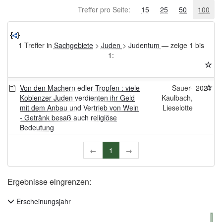
Treffer pro Seite:
15
25
50
100
1 Treffer in
Sachgebiete
>
Juden
>
Judentum
— zeige 1 bis
1:
Von den Machern edler Tropfen : viele
Sauer-
2021
Koblenzer Juden verdienten ihr Geld
Kaulbach,
mit dem Anbau und Vertrieb von Wein
Lieselotte
- Getränk besaß auch religiöse
Bedeutung
←
1
→
Ergebnisse eingrenzen:
Erscheinungsjahr