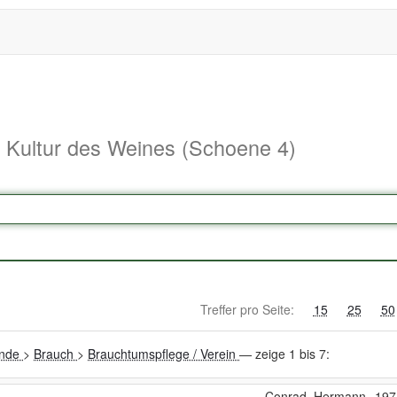
d Kultur des Weines (Schoene 4)
Treffer pro Seite:
15
25
50
unde
>
Brauch
>
Brauchtumspflege / Verein
— zeige 1 bis 7:
Conrad, Hermann
197