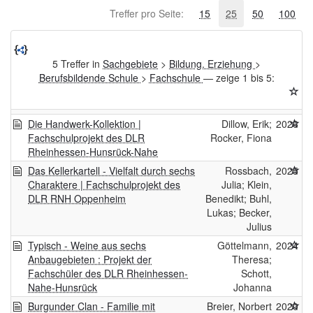
Treffer pro Seite:
15
25
50
100
5 Treffer in
Sachgebiete
>
Bildung. Erziehung
>
Berufsbildende Schule
>
Fachschule
— zeige 1 bis 5:
Die Handwerk-Kollektion |
Dillow, Erik;
2026
Fachschulprojekt des DLR
Rocker, Fiona
Rheinhessen-Hunsrück-Nahe
Das Kellerkartell - Vielfalt durch sechs
Rossbach,
2025
Charaktere | Fachschulprojekt des
Julia; Klein,
DLR RNH Oppenheim
Benedikt; Buhl,
Lukas; Becker,
Julius
Typisch - Weine aus sechs
Göttelmann,
2024
Anbaugebieten : Projekt der
Theresa;
Fachschüler des DLR Rheinhessen-
Schott,
Nahe-Hunsrück
Johanna
Burgunder Clan - Familie mit
Breier, Norbert
2020