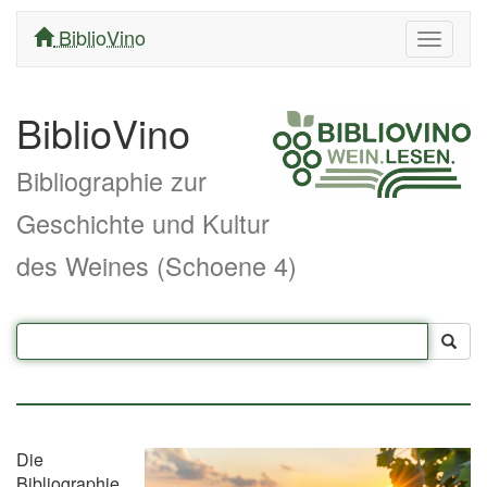
BiblioVino
Navigati
ein/aus
BiblioVino
Bibliographie zur
Geschichte und Kultur
des Weines (Schoene 4)
Die
Bibliographie