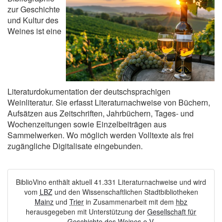
zur Geschichte
und Kultur des
Weines ist eine
Literaturdokumentation der deutschsprachigen
Weinliteratur. Sie erfasst Literaturnachweise von Büchern,
Aufsätzen aus Zeitschriften, Jahrbüchern, Tages- und
Wochenzeitungen sowie Einzelbeiträgen aus
Sammelwerken. Wo möglich werden Volltexte als frei
zugängliche Digitalisate eingebunden.
BiblioVino enthält aktuell 41.331 Literaturnachweise und wird
vom
LBZ
und den Wissenschaftlichen Stadtbibliotheken
Mainz
und
Trier
in Zusammenarbeit mit dem
hbz
herausgegeben mit Unterstützung der
Gesellschaft für
Geschichte des Weines e.V.