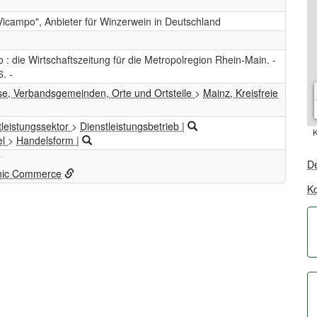
Vicampo", Anbieter für Winzerwein in Deutschland
o : die Wirtschaftszeitung für die Metropolregion Rhein-Main. -
6. -
se, Verbandsgemeinden, Orte und Ortsteile
>
Mainz, Kreisfreie
tleistungssektor
>
Dienstleistungsbetrieb
|
K
el
>
Handelsform
|
De
onic Commerce
Ko