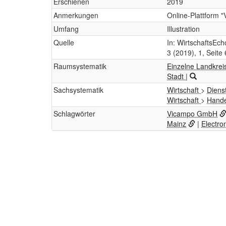
Erschienen
2019
Anmerkungen
Online-Plattform "
Umfang
Illustration
Quelle
In: WirtschaftsEch
3 (2019), 1, Seite 
Raumsystematik
Einzelne Landkrei
Stadt
|
Sachsystematik
Wirtschaft
>
Diens
Wirtschaft
>
Hand
Schlagwörter
Vicampo GmbH
Mainz
|
Electr