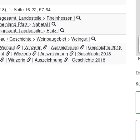
018), 1, Seite 16-22, 57-64. -
nsgesamt. Landesteile
>
Rheinhessen
|
heinland-Pfalz
>
Nahetal
|
nsgesamt. Landesteile
>
Pfalz
|
au / Geschichte
>
Weinbaugebiet
>
Weingut
|
Weingut
|
Winzerin
|
Auszeichnung
|
Geschichte 2018
ut
|
Winzerin
|
Auszeichnung
|
Geschichte 2018
K
|
Winzerin
|
Auszeichnung
|
Geschichte 2018
De
Ko