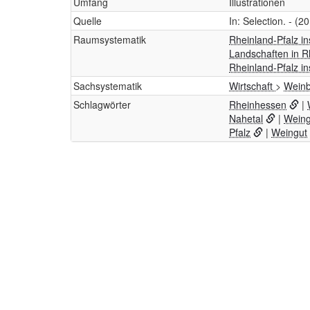
Umfang
Illustrationen
Quelle
In: Selection. - (2
Raumsystematik
Rheinland-Pfalz i
Landschaften in R
Rheinland-Pfalz i
Sachsystematik
Wirtschaft
>
Weinb
Schlagwörter
Rheinhessen
|
Nahetal
|
Weing
Pfalz
|
Weingut