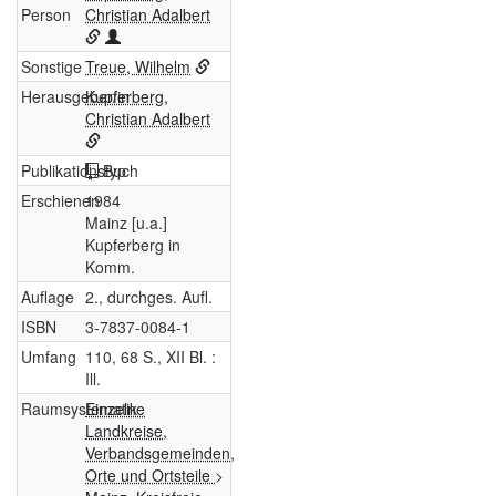
Person
Christian Adalbert
Sonstige
Treue, Wilhelm
Herausgeber/in
Kupferberg,
Christian Adalbert
Publikationstyp
Buch
Erschienen
1984
Mainz [u.a.]
Kupferberg in
Komm.
Auflage
2., durchges. Aufl.
ISBN
3-7837-0084-1
Umfang
110, 68 S., XII Bl. :
Ill.
Raumsystematik
Einzelne
Landkreise,
Verbandsgemeinden,
Orte und Ortsteile
>