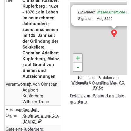
Titel
Christian Adalbert
Kupferberg : 1824
- 1876 ; ein Leben
Bibliothek:
Wissenschaftliche Sta
im neunzehnten
Signatur:
Mog 3229
Jahrhundert ;
zuerst erschienen
im 125. Jahr seit
der Gründung der
Sektkellerei
Christian Adalbert
+
Kupferberg, Mainz
; auf Grund von
-
Briefen und
Aufzeichnungen
Kartenbilder & -daten von
Wikimedia
&
OpenStreetMap
,
CC-
Verantwortlich
hrsg. von Christian
BY-SA
Adalbert
Kupferberg.
Details zum Bestand als Liste
Wilhelm Treue
anzeigen
Herausgebendes
Chr. Adt.
Organ
Kupferberg und Co.
(Mainz)
Gefeierte
Kupferberg,