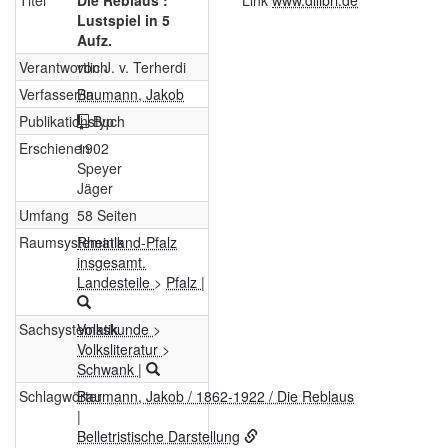
Titel
Die Reblaus :
Link
www.dilibri.de
Lustspiel in 5
Aufz.
Verantwortlich
von J. v. Terherdi
Verfasser/in
Baumann, Jakob
Publikationstyp
Buch
Erschienen
1902
Speyer
Jäger
Umfang
58 Seiten
Raumsystematik
Rheinland-Pfalz
insgesamt.
Landesteile
>
Pfalz
|
Sachsystematik
Volkskunde
>
Volksliteratur
>
Schwank
|
Schlagwörter
Baumann, Jakob / 1862-1922 / Die Reblaus
|
Belletristische Darstellung