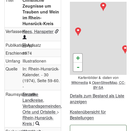
Titel
Christliche
Zeugnisse um
Trauben und Wein
im Rhein-
Hunsrück-Kreis
Verfasser/in
Kees, Hanspeter
Publikationstyp
Aufsatz
Erschienen
1974
+
Umfang
Illustrationen
-
Quelle
In: Rhein-Hunsrück-
Kalender. - 30
Kartenbilder & -daten von
(1974), Seite 59-60.
Wikimedia
&
OpenStreetMap
,
CC-
-
BY-SA
Raumsystematik
Einzelne
Details zum Bestand als Liste
Landkreise,
anzeigen
Verbandsgemeinden,
Orte und Ortsteile
>
Kostenübersicht für
Rhein-Hunsrück-
Bestellungen
Kreis
|