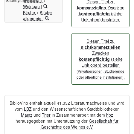
Sachsystematik
Wirtschaft
>
Diesen Titel zu
Weinbau
|
kommerziellen
Zwecken
Kirche
>
Kirche
kostenpflichtig
(siehe
allgemein
|
Link oben) bestellen.
Diesen Titel zu
nichtkommerziellen
Zwecken
kostenpflichtig
(siehe
Link oben) bestellen
(Privatpersonen, Studierende
.
oder öffentliche Institutionen)
BiblioVino enthält aktuell 41.332 Literaturnachweise und wird
vom
LBZ
und den Wissenschaftlichen Stadtbibliotheken
Mainz
und
Trier
in Zusammenarbeit mit dem
hbz
herausgegeben mit Unterstützung der
Gesellschaft für
Geschichte des Weines e.V.