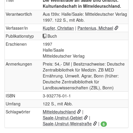
Titel
Die Weinstraße an Saale und Unstrut.
Kulturlandschaft in Mitteldeutschland.
Verantwortlich
Aus f39x: Halle/Saale: Mitteldeutscher Verlag
1997. 122 S., mit Abb.
Verfasser/in
Kupfer, Christian
|
Pantenius, Michael
Publikationstyp
Buch
Erschienen
1997
Halle/Saale
Mitteldeutscher Verlag
Anmerkungen
Preis: 54,- DM | Besitznachweise: Deutsche
Zentralbibliothek für Medizin. ZB MED
Ernährung. Umwelt. Agrar, Bonn (früher:
Deutsche Zentralbibliothek für
Landbauwissenschaften (ZBL), Bonn)
ISBN
3-932776-01-1
Umfang
122 S., mit Abb.
Schlagwörter
Mitteldeutschland
|
Saale-Unstrut-Gebiet
|
Saale-Unstrut-Weinstraße
|
6