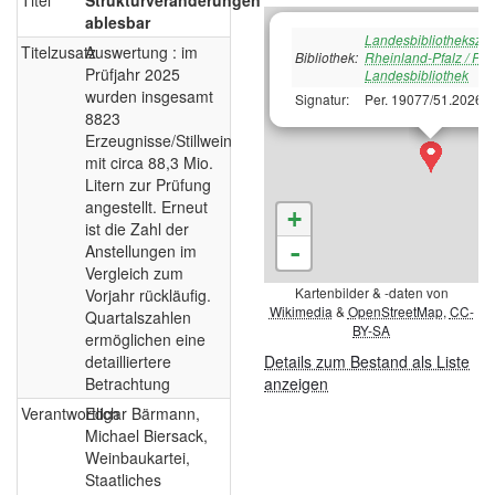
Titel
Strukturveränderungen
ablesbar
Landesbibliotheksze
Titelzusatz
Auswertung : im
Bibliothek:
Rheinland-Pfalz / Pfä
Prüfjahr 2025
Landesbibliothek
wurden insgesamt
Signatur:
Per. 19077/51.2026
8823
Erzeugnisse/Stillwein
mit circa 88,3 Mio.
Litern zur Prüfung
angestellt. Erneut
+
ist die Zahl der
-
Anstellungen im
Vergleich zum
Kartenbilder & -daten von
Vorjahr rückläufig.
Wikimedia
&
OpenStreetMap
,
CC-
Quartalszahlen
BY-SA
ermöglichen eine
detailliertere
Details zum Bestand als Liste
Betrachtung
anzeigen
Verantwortlich
Edgar Bärmann,
Michael Biersack,
Weinbaukartei,
Staatliches