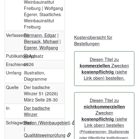
Weinbauinstitut
Freiburg | Wolfgang
Egerer, Staatliches
Weinbauinstitut
Freiburg
Verfasser/in
Bärmann, Edgar
|
Kostenübersicht für
Biersack, Michael
|
Bestellungen
Egerer, Wolfgang
Publikationstyp
Aufsatz
Diesen Titel zu
Erschienen
2026
kommerziellen
Zwecken
kostenpflichtig
(siehe
Umfang
Illustration,
Link oben) bestellen.
Diagramme
Quelle
Der badische
Winzer 51 (2026)
März Seite 28-30
Diesen Titel zu
nichtkommerziellen
In
Der badische
Zwecken
Winzer
kostenpflichtig
(siehe
Schlagwörter
Baden (Weinbaugebiet)
Link oben) bestellen
|
(Privatpersonen, Studierende
Qualitätsweinprüfung
.
oder öffentliche Institutionen)