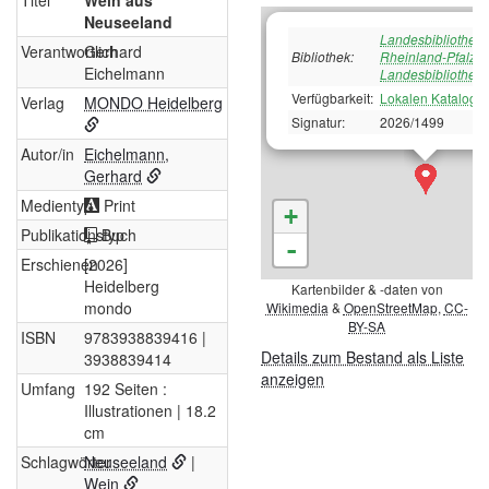
Titel
Wein aus
Neuseeland
Landesbibliothek
Verantwortlich
Gerhard
Bibliothek:
Rheinland-Pfalz /
Eichelmann
Landesbibliothek
Verfügbarkeit:
Lokalen Katalog a
Verlag
MONDO Heidelberg
Signatur:
2026/1499
Autor/in
Eichelmann,
Gerhard
Medientyp
Print
+
Publikationstyp
Buch
-
Erschienen
[2026]
Heidelberg
Kartenbilder & -daten von
mondo
Wikimedia
&
OpenStreetMap
,
CC-
BY-SA
ISBN
9783938839416 |
Details zum Bestand als Liste
3938839414
anzeigen
Umfang
192 Seiten :
Illustrationen | 18.2
cm
Schlagwörter
Neuseeland
|
Wein