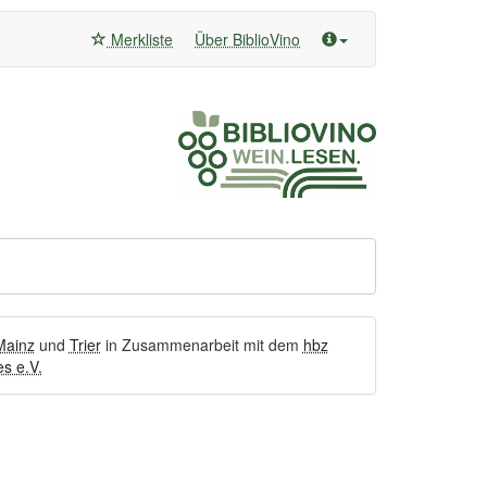
Merkliste
Über BiblioVino
Mainz
und
Trier
in Zusammenarbeit mit dem
hbz
s e.V.