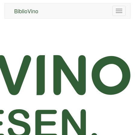
BiblioVino
Navigati
ein/aus