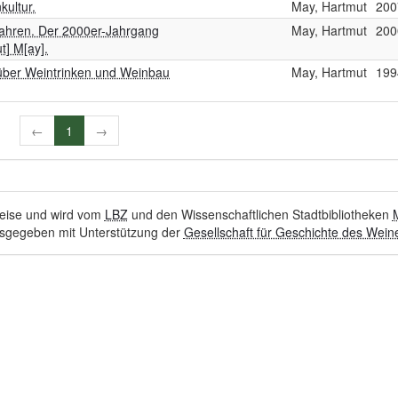
kultur.
May, Hartmut
200
fahren. Der 2000er-Jahrgang
May, Hartmut
200
ut] M[ay].
 über Weintrinken und Weinbau
May, Hartmut
199
←
1
→
hweise und wird vom
LBZ
und den Wissenschaftlichen Stadtbibliotheken
sgegeben mit Unterstützung der
Gesellschaft für Geschichte des Weine