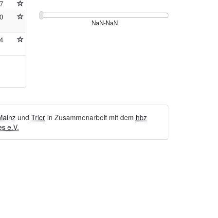
7
0
4
Mainz
und
Trier
in Zusammenarbeit mit dem
hbz
s e.V.