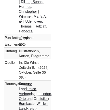
|
Dillner, Ronald
|
Hermes,
Christopher
|
Wimmer, Maria A.
|
Udelhoven,
Thomas
|
Retzlaff,
Rebecca
Publikationstyp
Aufsatz
Erschienen
2024
Umfang
Illustrationen,
Karten, Diagramme
Quelle
In: Die Winzer-
Zeitschrift. - (2024),
Oktober, Seite 35-
38. -
Raumsystematik
Einzelne
Landkreise,
Verbandsgemeinden,
Orte und Ortsteile
>
Bernkastel-Wittlich,
Landkreis
>