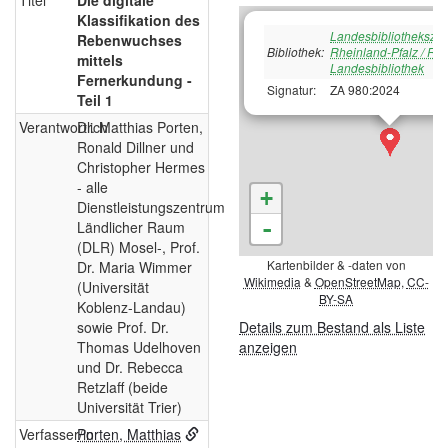
Titel
Die digitale
Klassifikation des
Landesbibliotheksze
Rebenwuchses
Bibliothek:
Rheinland-Pfalz / Rh
mittels
Landesbibliothek
Fernerkundung -
Signatur:
ZA 980:2024
Teil 1
Verantwortlich
Dr. Matthias Porten,
Ronald Dillner und
Christopher Hermes
- alle
+
Dienstleistungszentrum
-
Ländlicher Raum
(DLR) Mosel-, Prof.
Kartenbilder & -daten von
Dr. Maria Wimmer
Wikimedia
&
OpenStreetMap
,
CC-
(Universität
BY-SA
Koblenz-Landau)
sowie Prof. Dr.
Details zum Bestand als Liste
Thomas Udelhoven
anzeigen
und Dr. Rebecca
Retzlaff (beide
Universität Trier)
Verfasser/in
Porten, Matthias