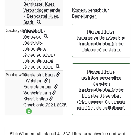
Bernkastel-Kues,
Verbandsgemeinde
Kostenübersicht für
>
Bernkastel-Kues,
Bestellungen
Stadt
|
Sachsystematik
Wirtschaft
>
Diesen Titel zu
Weinbau
|
kommerziellen
Zwecken
Publizistik.
kostenpflichtig
(siehe
Information.
Link oben) bestellen.
Dokumentation
>
Information und
Dokumentation
|
Diesen Titel zu
Schlagwörter
Bernkastel-Kues
nichtkommerziellen
|
Weinbau
|
Zwecken
Fernerkundung
|
kostenpflichtig
(siehe
Wuchsleistung
|
Link oben) bestellen
Klassifikation
|
(Privatpersonen, Studierende
Geschichte 2021-2025
.
oder öffentliche Institutionen)
|
2
BiblioVino enthält aktuell 41.332 Literaturnachweise und wird