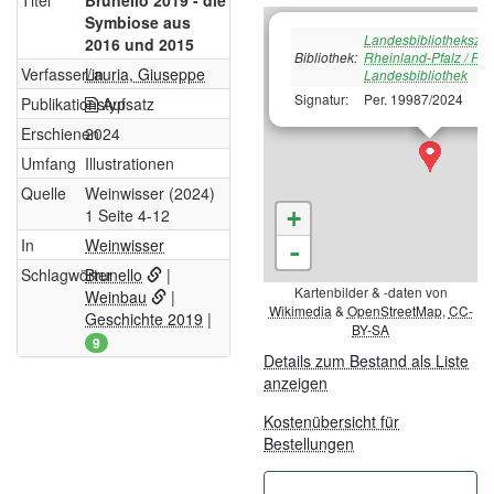
Titel
Brunello 2019 - die
Symbiose aus
Landesbibliotheksze
2016 und 2015
Bibliothek:
Rheinland-Pfalz / Pfä
Verfasser/in
Lauria, Giuseppe
Landesbibliothek
Signatur:
Per. 19987/2024
Publikationstyp
Aufsatz
Erschienen
2024
Umfang
Illustrationen
Quelle
Weinwisser (2024)
1 Seite 4-12
+
In
Weinwisser
-
Schlagwörter
Brunello
|
Kartenbilder & -daten von
Weinbau
|
Wikimedia
&
OpenStreetMap
,
CC-
Geschichte 2019
|
BY-SA
9
Details zum Bestand als Liste
anzeigen
Kostenübersicht für
Bestellungen