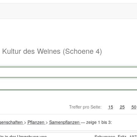
d Kultur des Weines (Schoene 4)
Treffer pro Seite:
15
25
50
senschaften
>
Pflanzen
>
Samenpflanzen
— zeige 1 bis 3:
melin in der Umgebung von
Schumann, Fritz
197