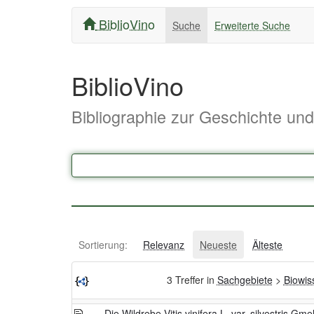
BiblioVino
Suche
Erweiterte Suche
BiblioVino
Bibliographie zur Geschichte un
Sortierung:
Relevanz
Neueste
Älteste
3 Treffer in
Sachgebiete
>
Biowis
Die Wildrebe Vitis vinifera L. var. silvestris G