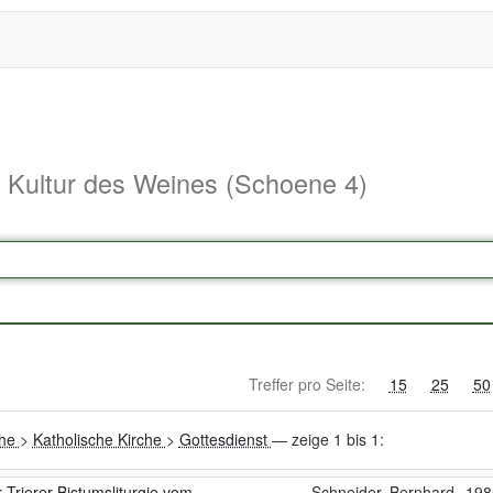
d Kultur des Weines (Schoene 4)
Treffer pro Seite:
15
25
50
che
>
Katholische Kirche
>
Gottesdienst
— zeige 1 bis 1:
Trierer Bistumsliturgie vom
Schneider, Bernhard
198