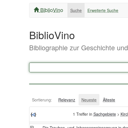
BiblioVino
Suche
Erweiterte Suche
BiblioVino
Bibliographie zur Geschichte un
Sortierung:
Relevanz
Neueste
Älteste
1 Treffer in
Sachgebiete
>
Kir
Die Trauben- und Johannesweinsegnung in der 