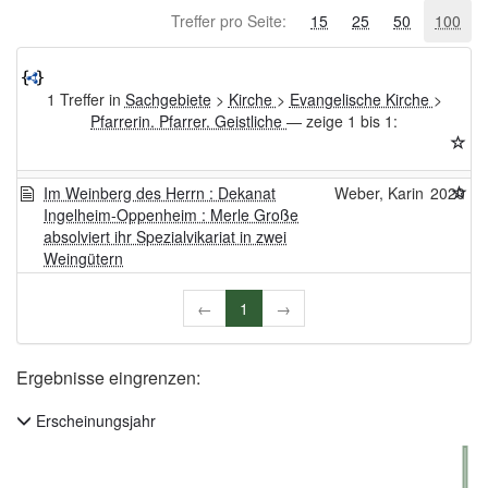
Treffer pro Seite:
15
25
50
100
1 Treffer in
Sachgebiete
>
Kirche
>
Evangelische Kirche
>
Pfarrerin. Pfarrer. Geistliche
— zeige 1 bis 1:
Im Weinberg des Herrn : Dekanat
Weber, Karin
2020
Ingelheim-Oppenheim : Merle Große
absolviert ihr Spezialvikariat in zwei
Weingütern
←
1
→
Ergebnisse eingrenzen:
Erscheinungsjahr