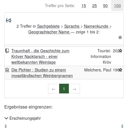
Treffer pro Seite:
15
25
50
100
2 Treffer in
Sachgebiete
>
Sprache
>
Namenkunde
>
Geographischer Name
— zeige 1 bis 2:
Traumhaft - die Geschichte zum
Tourist-
2022
Kröver Nacktarsch - einer
Information
weltbekannten Weinlage
Kröv
Die Pichter : Studien zu einem
Melchers, Paul
1962
moselländischen Weinbergnamen
←
1
→
Ergebnisse eingrenzen:
Erscheinungsjahr