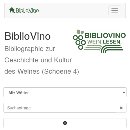
BiblioVino
Navigati
ein/aus
BiblioVino
Bibliographie zur
Geschichte und Kultur
des Weines (Schoene 4)