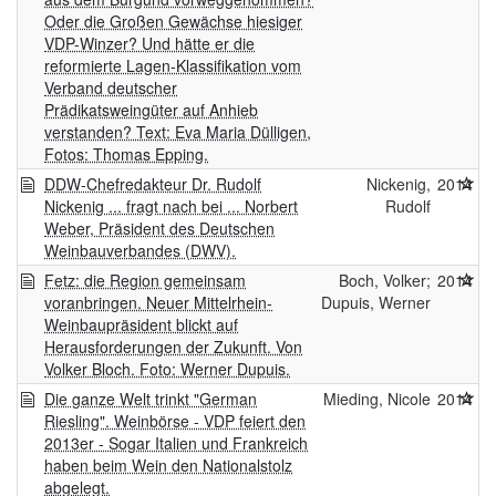
Oder die Großen Gewächse hiesiger
VDP-Winzer? Und hätte er die
reformierte Lagen-Klassifikation vom
Verband deutscher
Prädikatsweingüter auf Anhieb
verstanden? Text: Eva Maria Dülligen,
Fotos: Thomas Epping.
DDW-Chefredakteur Dr. Rudolf
Nickenig,
2014
Nickenig ... fragt nach bei ... Norbert
Rudolf
Weber, Präsident des Deutschen
Weinbauverbandes (DWV).
Fetz: die Region gemeinsam
Boch, Volker;
2014
voranbringen. Neuer Mittelrhein-
Dupuis, Werner
Weinbaupräsident blickt auf
Herausforderungen der Zukunft. Von
Volker Bloch. Foto: Werner Dupuis.
Die ganze Welt trinkt "German
Mieding, Nicole
2014
Riesling". Weinbörse - VDP feiert den
2013er - Sogar Italien und Frankreich
haben beim Wein den Nationalstolz
abgelegt.