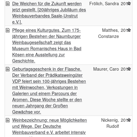
Die Weichen für die Zukunft werden
Frölich, Sandra
2010
jetzt gestellt. [20jähriges Jubiläum des
Weinbauverbandes Saale-Unstrut
e.V.].
Pflege eines Kulturgutes. Zum 175-
Matthes,
2010
jährigen Bestehen der Naumburger
Constanze
Weinbaugesellschaft zeigt das
Museum Romanisches Haus in Bad
Kösen eine Ausstellung zur
Geschichte.
Geburtagsgeschenk in der Flasche.
Maurer, Caro
2010
Der Verband der Prädikatsweingüter
VDP feiert sein 100-jähriges Bestehen
mit Weinwochen, Verkostungen in
Galerien und einem Parcours der
Aromen. Diese Woche stellte er den
neuen Jahrgang der Großen
Gewächse vor.
Weinbezeichnung: neue Möglichkeiten
Nickenig,
2010
und Wege. Der Deutsche
Rudolf
Weinbauverband e.V. arbeitet intensiv