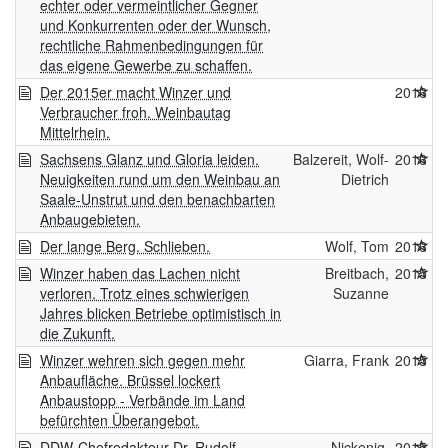
echter oder vermeintlicher Gegner
und Konkurrenten oder der Wunsch,
rechtliche Rahmenbedingungen für
das eigene Gewerbe zu schaffen.
Der 2015er macht Winzer und
2016
Verbraucher froh. Weinbautag
Mittelrhein.
Sachsens Glanz und Gloria leiden.
Balzereit, Wolf-
2016
Neuigkeiten rund um den Weinbau an
Dietrich
Saale-Unstrut und den benachbarten
Anbaugebieten.
Der lange Berg. Schlieben.
Wolf, Tom
2016
Winzer haben das Lachen nicht
Breitbach,
2015
verloren. Trotz eines schwierigen
Suzanne
Jahres blicken Betriebe optimistisch in
die Zukunft.
Winzer wehren sich gegen mehr
Giarra, Frank
2015
Anbaufläche. Brüssel lockert
Anbaustopp - Verbände im Land
befürchten Überangebot.
DDW-Chefredakteur Dr. Rudolf
Nickenig,
2015