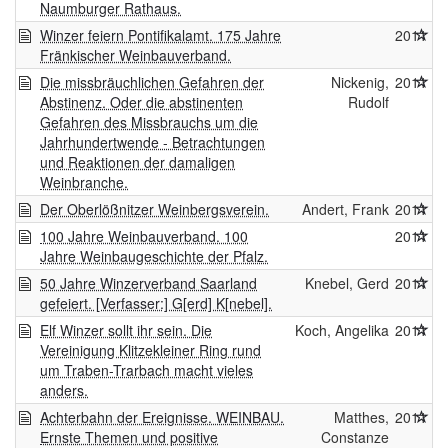
Naumburger Rathaus.
Winzer feiern Pontifikalamt. 175 Jahre
2011
Fränkischer Weinbauverband.
Die missbräuchlichen Gefahren der
Nickenig,
2011
Abstinenz. Oder die abstinenten
Rudolf
Gefahren des Missbrauchs um die
Jahrhundertwende - Betrachtungen
und Reaktionen der damaligen
Weinbranche.
Der Oberlößnitzer Weinbergsverein.
Andert, Frank
2011
100 Jahre Weinbauverband. 100
2011
Jahre Weinbaugeschichte der Pfalz.
50 Jahre Winzerverband Saarland
Knebel, Gerd
2011
gefeiert. [Verfasser:] G[erd] K[nebel].
Elf Winzer sollt ihr sein. Die
Koch, Angelika
2011
Vereinigung Klitzekleiner Ring rund
um Traben-Trarbach macht vieles
anders.
Achterbahn der Ereignisse. WEINBAU.
Matthes,
2011
Ernste Themen und positive
Constanze