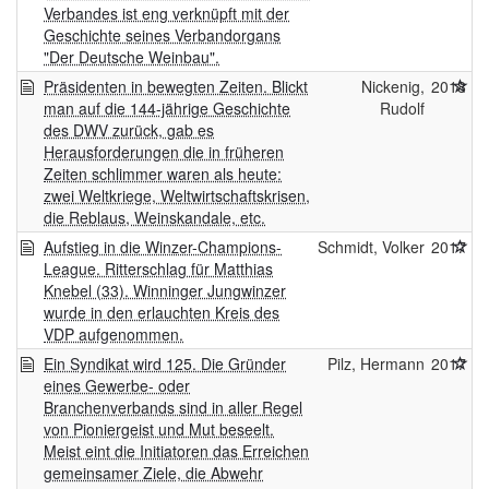
Verbandes ist eng verknüpft mit der
Geschichte seines Verbandorgans
"Der Deutsche Weinbau".
Präsidenten in bewegten Zeiten. Blickt
Nickenig,
2018
man auf die 144-jährige Geschichte
Rudolf
des DWV zurück, gab es
Herausforderungen die in früheren
Zeiten schlimmer waren als heute:
zwei Weltkriege, Weltwirtschaftskrisen,
die Reblaus, Weinskandale, etc.
Aufstieg in die Winzer-Champions-
Schmidt, Volker
2017
League. Ritterschlag für Matthias
Knebel (33). Winninger Jungwinzer
wurde in den erlauchten Kreis des
VDP aufgenommen.
Ein Syndikat wird 125. Die Gründer
Pilz, Hermann
2017
eines Gewerbe- oder
Branchenverbands sind in aller Regel
von Pioniergeist und Mut beseelt.
Meist eint die Initiatoren das Erreichen
gemeinsamer Ziele, die Abwehr