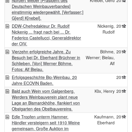
Norbert Weber [Präsident des
Knebel, Gerd
2012
Deutschen Weinbauverbandes]
einstimmig wiedergewählt. [Verfasser:]
G[erd] K[nebel].
DDW-Chefredakteur Dr. Rudolf
Nickenig,
2012
Nickenig ... fragt nach bei ... Dr.
Rudolf
Federico Castellucci, Generaldirektor
der OIV.
Vierzehn erfolgreiche Jahre. Zu
Böhme,
2011
Besuch bei Dr. Eberhard Brüchner in
Werner; Bielau,
Schlieben. [Von] Werner Böhme.
Alf
Fotos: Alf Bielau.
Erfolgsgeschichte Bio-Weinbau. 20
2011
Jahre ECOVIN Baden.
Bald auch Wein vom Galgenberg.
Klix, Henry
2011
Werders Weinbauverein plant neue
Lage an Bismarckhöhe, flankiert von
Obstgarten des Obstbauvereins.
Edle Tropfen unterm Hammer.
Kaufmann,
2011
Händler versteigern seit 1910 Weine
Eberhard
gemeinsam. Große Auktion im