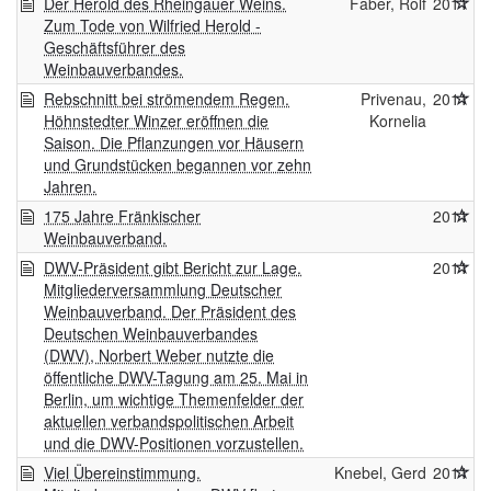
Der Herold des Rheingauer Weins.
Faber, Rolf
2011
Zum Tode von Wilfried Herold -
Geschäftsführer des
Weinbauverbandes.
Rebschnitt bei strömendem Regen.
Privenau,
2011
Höhnstedter Winzer eröffnen die
Kornelia
Saison. Die Pflanzungen vor Häusern
und Grundstücken begannen vor zehn
Jahren.
175 Jahre Fränkischer
2011
Weinbauverband.
DWV-Präsident gibt Bericht zur Lage.
2011
Mitgliederversammlung Deutscher
Weinbauverband. Der Präsident des
Deutschen Weinbauverbandes
(DWV), Norbert Weber nutzte die
öffentliche DWV-Tagung am 25. Mai in
Berlin, um wichtige Themenfelder der
aktuellen verbandspolitischen Arbeit
und die DWV-Positionen vorzustellen.
Viel Übereinstimmung.
Knebel, Gerd
2011