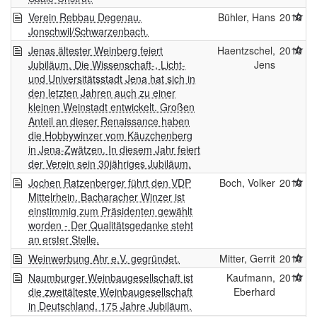
Verein Rebbau Degenau.
Bühler, Hans
2010
Jonschwil/Schwarzenbach.
Jenas ältester Weinberg feiert
Haentzschel,
2010
Jubiläum. Die Wissenschaft-, Licht-
Jens
und Universitätsstadt Jena hat sich in
den letzten Jahren auch zu einer
kleinen Weinstadt entwickelt. Großen
Anteil an dieser Renaissance haben
die Hobbywinzer vom Käuzchenberg
in Jena-Zwätzen. In diesem Jahr feiert
der Verein sein 30jähriges Jubiläum.
Jochen Ratzenberger führt den VDP
Boch, Volker
2010
Mittelrhein. Bacharacher Winzer ist
einstimmig zum Präsidenten gewählt
worden - Der Qualitätsgedanke steht
an erster Stelle.
Weinwerbung Ahr e.V. gegründet.
Mitter, Gerrit
2010
Naumburger Weinbaugesellschaft ist
Kaufmann,
2010
die zweitälteste Weinbaugesellschaft
Eberhard
in Deutschland. 175 Jahre Jubiläum.