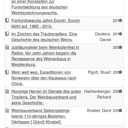
an einer Konzeption zur
Fortentwicklung des deutschen
Weinbezeichnungsrechts.
Fünfundzwanzig Jahre Ecovin. Ecovin
2010
blüht auf. 1985 - 2010.
Im Zeichen des Traubenadlers. Eine
Deckers,
2010
Geschichte des deutschen Weins.
Daniel
Jubiläumsfeier beim Weinbütenfest in
2009
Rattey. Vor zehn Jahren begann die
Renaissance des Weinanbaus in
Mecklenburg.
Wein weit weg. Expeditionen von
Pigott, Stuart
2009
Norwegen über den Kaukasus nach
China.
Honorige Herren im Dienste des guten
Hachenberger,
2009
Tropfens. Der Weinbauverband und
Richard
seine Geschichte.
Weinbauverband Siebengebirge
Knebel, Gerd
2009
feierte 110-jähriges Bestehen.
[Verfasser:] G[erd] K[nebel].