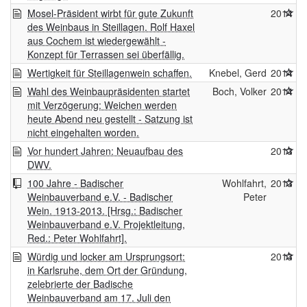
Mosel-Präsident wirbt für gute Zukunft
2014
des Weinbaus in Steillagen. Rolf Haxel
aus Cochem ist wiedergewählt -
Konzept für Terrassen sei überfällig.
Wertigkeit für Steillagenwein schaffen.
Knebel, Gerd
2014
Wahl des Weinbaupräsidenten startet
Boch, Volker
2014
mit Verzögerung: Weichen werden
heute Abend neu gestellt - Satzung ist
nicht eingehalten worden.
Vor hundert Jahren: Neuaufbau des
2013
DWV.
100 Jahre - Badischer
Wohlfahrt,
2013
Weinbauverband e.V. - Badischer
Peter
Wein. 1913-2013. [Hrsg.: Badischer
Weinbauverband e.V. Projektleitung,
Red.: Peter Wohlfahrt].
Würdig und locker am Ursprungsort:
2013
in Karlsruhe, dem Ort der Gründung,
zelebrierte der Badische
Weinbauverband am 17. Juli den