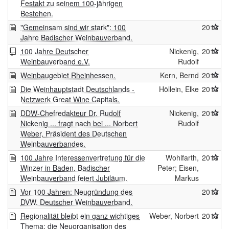
Festakt zu seinem 100-jährigen
Bestehen.
"Gemeinsam sind wir stark": 100
2013
Jahre Badischer Weinbauverband.
100 Jahre Deutscher
Nickenig,
2013
Weinbauverband e.V.
Rudolf
Weinbaugebiet Rheinhessen.
Kern, Bernd
2013
Die Weinhauptstadt Deutschlands -
Höllein, Elke
2013
Netzwerk Great Wine Capitals.
DDW-Chefredakteur Dr. Rudolf
Nickenig,
2013
Nickenig ... fragt nach bei ... Norbert
Rudolf
Weber, Präsident des Deutschen
Weinbauverbandes.
100 Jahre Interessenvertretung für die
Wohlfarth,
2013
Winzer in Baden. Badischer
Peter; Eisen,
Weinbauverband feiert Jubiläum.
Markus
Vor 100 Jahren: Neugründung des
2013
DVW. Deutscher Weinbauverband.
Regionalität bleibt ein ganz wichtiges
Weber, Norbert
2013
Thema: die Neuorganisation des