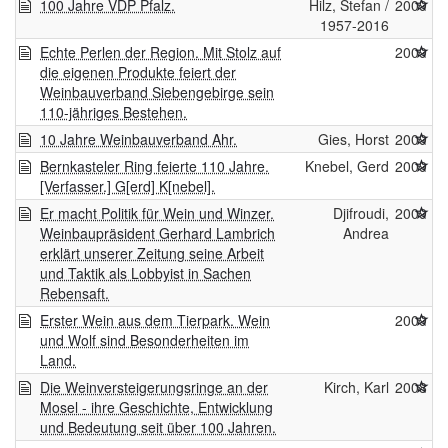
100 Jahre VDP Pfalz.
Hilz, Stefan /
2009
1957-2016
Echte Perlen der Region. Mit Stolz auf
2009
die eigenen Produkte feiert der
Weinbauverband Siebengebirge sein
110-jähriges Bestehen.
10 Jahre Weinbauverband Ahr.
Gies, Horst
2009
Bernkasteler Ring feierte 110 Jahre.
Knebel, Gerd
2009
[Verfasser.] G[erd] K[nebel].
Er macht Politik für Wein und Winzer.
Djifroudi,
2009
Weinbaupräsident Gerhard Lambrich
Andrea
erklärt unserer Zeitung seine Arbeit
und Taktik als Lobbyist in Sachen
Rebensaft.
Erster Wein aus dem Tierpark. Wein
2009
und Wolf sind Besonderheiten im
Land.
Die Weinversteigerungsringe an der
Kirch, Karl
2008
Mosel - ihre Geschichte, Entwicklung
und Bedeutung seit über 100 Jahren.