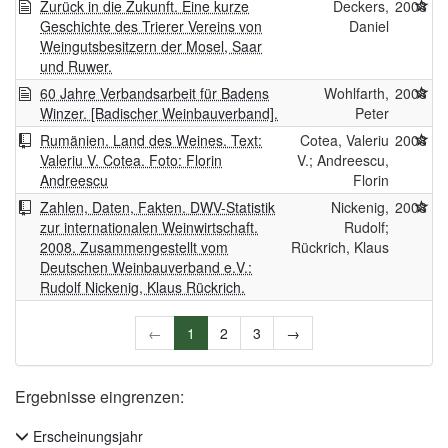
Zurück in die Zukunft. Eine kurze
Deckers,
2008
Geschichte des Trierer Vereins von
Daniel
Weingutsbesitzern der Mosel, Saar
und Ruwer.
60 Jahre Verbandsarbeit für Badens
Wohlfarth,
2008
Winzer. [Badischer Weinbauverband].
Peter
Rumänien. Land des Weines. Text:
Cotea, Valeriu
2008
Valeriu V. Cotea. Foto: Florin
V.; Andreescu,
Andreescu
Florin
Zahlen, Daten, Fakten. DWV-Statistik
Nickenig,
2008
zur internationalen Weinwirtschaft.
Rudolf;
2008. Zusammengestellt vom
Rückrich, Klaus
Deutschen Weinbauverband e.V.:
Rudolf Nickenig, Klaus Rückrich.
←
1
2
3
→
Ergebnisse eingrenzen:
Erscheinungsjahr