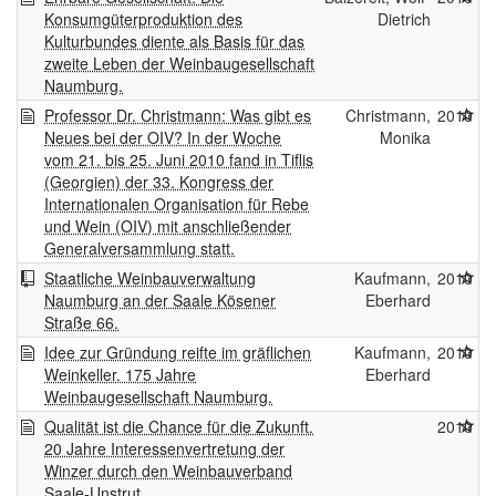
Konsumgüterproduktion des
Dietrich
Kulturbundes diente als Basis für das
zweite Leben der Weinbaugesellschaft
Naumburg.
Professor Dr. Christmann: Was gibt es
Christmann,
2010
Neues bei der OIV? In der Woche
Monika
vom 21. bis 25. Juni 2010 fand in Tiflis
(Georgien) der 33. Kongress der
Internationalen Organisation für Rebe
und Wein (OIV) mit anschließender
Generalversammlung statt.
Staatliche Weinbauverwaltung
Kaufmann,
2010
Naumburg an der Saale Kösener
Eberhard
Straße 66.
Idee zur Gründung reifte im gräflichen
Kaufmann,
2010
Weinkeller. 175 Jahre
Eberhard
Weinbaugesellschaft Naumburg.
Qualität ist die Chance für die Zukunft.
2010
20 Jahre Interessenvertretung der
Winzer durch den Weinbauverband
Saale-Unstrut.