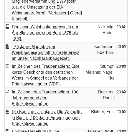
Mitgliederversammlung DWV [betr.
u.a. die Umsetzung der EU-
Weinmarktreform]. [Verfasser:] G[erd]
K[nebel].
Deutsche Weinbaukongresse in der
Nickenig,
2011
Ära Blankenhorn und Buhl 1875 bis
Rudolf
1893.
175 Jahre Naumburger
Kaufmann,
2010
Weinbaugesellschaft. Eine Referenz
Eberhard
an unser Nachbaranbaugebiet.
Im Zeichen des Traubenadlers: Eine
Stumpf,
2010
kurze Geschichte des deutschen
Melanie; Nagel,
Weins im Spiegel des Verbands der
Hilke
Prädikatsweingüter (VDP).
Im Zeichen des Traubenadlers. 100
Deckers,
2010
Jahre Verband der
Daniel
Prädikatsweingüter.
Die Kunst des Trinkens. Die Weinelite
Richter, Fritz
2010
in Berlin - 100 Jahre Vereinigung der
Prädikatsweingüter.
Ehrbare Gesellschaft. Die
Balzereit, Wolf-
2010