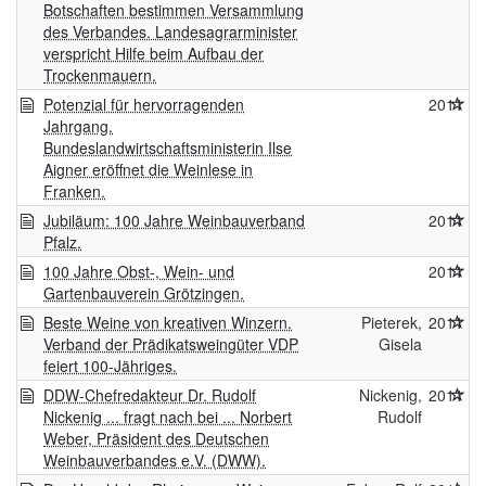
Botschaften bestimmen Versammlung
des Verbandes. Landesagrarminister
verspricht Hilfe beim Aufbau der
Trockenmauern.
Potenzial für hervorragenden
2011
Jahrgang.
Bundeslandwirtschaftsministerin Ilse
Aigner eröffnet die Weinlese in
Franken.
Jubiläum: 100 Jahre Weinbauverband
2011
Pfalz.
100 Jahre Obst-, Wein- und
2011
Gartenbauverein Grötzingen.
Beste Weine von kreativen Winzern.
Pieterek,
2011
Verband der Prädikatsweingüter VDP
Gisela
feiert 100-Jähriges.
DDW-Chefredakteur Dr. Rudolf
Nickenig,
2011
Nickenig ... fragt nach bei ... Norbert
Rudolf
Weber, Präsident des Deutschen
Weinbauverbandes e.V. (DWW).