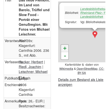
Titel
Das neue Piemont.
Im Land von
Landesbibliotheksze
Barolo, Trüffel und
Bibliothek:
Rheinland-Pfalz / Rh
Slow Food -
Landesbibliothek
Porträt einer
Signatur:
Vgl. Bibliothekskatalo
Genußregion. Mit
Fotos von Michael
Leischner.
Verantwortlich
Aus f39x:
Klagenfurt:
+
Carinthia 2006. 236
-
S., mit Abb.
Verfasser/in
Hacker, Herbert
|
Kartenbilder & -daten von
Riedl, Joachim
|
Wikimedia
&
OpenStreetMap
,
CC-
Leischner, Michael
BY-SA
Publikationstyp
Buch
Details zum Bestand als Liste
anzeigen
Erschienen
2006
Klagenfurt
Carinthia
Anmerkungen
Preis: 26,- EUR |
Besitznachweise: