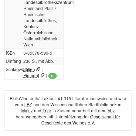
Landesbibliothekszentrum
Rheinland-Pfalz /
Rheinische
Landesbibliothek,
Koblenz. -
Österreichische
Nationalbibliothek
Wien
ISBN
3-85378-590-5
Umfang
236 S., mit Abb.
Schlagwörter
Italien
|
Piemont
|
16
BiblioVino enthält aktuell 41.315 Literaturnachweise und wird
vom
LBZ
und den Wissenschaftlichen Stadtbibliotheken
Mainz
und
Trier
in Zusammenarbeit mit dem
hbz
herausgegeben mit Unterstützung der
Gesellschaft für
Geschichte des Weines e.V.