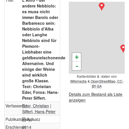
Titel
L'Altro - der
andere Nebbiolo:
es muss nicht
immer Barolo oder
Barbaresco sein:
Nebbiolo d'Alba
oder Langhe
Nebbiolo sind für
Piemont-
Liebhaber eine
+
geldbeutelschonende
Alternative. Und
-
einige der Weine
sind wirklich
Kartenbilder & -daten von
große Klasse.
Wikimedia
&
OpenStreetMap
,
CC-
Text: Christian
BY-SA
Eder, Fotos: Hans-
Details zum Bestand als Liste
Peter Siffert.
anzeigen
Verfasser/in
Eder, Christian
|
Siffert, Hans-Peter
Publikationstyp
Aufsatz
Erschienen
2014