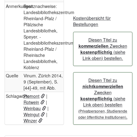
Anmerkungen
Besitznachweise:
Landesbibliothekszentrum
Kostenübersicht für
Rheinland-Pfalz /
Bestellungen
Pfälzische
Landesbibliothek,
Speyer. -
Diesen Titel zu
Landesbibliothekszentrum
kommerziellen
Zwecken
Rheinland-Pfalz /
kostenpflichtig
(siehe
Rheinische
Link oben) bestellen.
Landesbibliothek,
Koblenz
Quelle
Vinum. Zürich 2014,
Diesen Titel zu
9 (September), S.
nichtkommerziellen
[44]-49, mit Abb.
Zwecken
Schlagwörter
Piemont
|
kostenpflichtig
(siehe
Rotwein
|
Link oben) bestellen
Weinbau
|
(Privatpersonen, Studierende
Weingut
|
.
oder öffentliche Institutionen)
Winzer