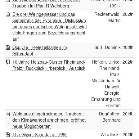
Trauben im Plan R Weinberg
1991-
Die drei Weingeniesser und das
Recktenwald,
2020
Geheimnis der Pyramide : Diskussion
Martin
um neues deutsches Weingesetz wirft
viele Fragen zum Bezeichnungsrecht
auf
Oculyze - Hefezellzahlen im
Süß, Dominik
2020
Gärverlauf
10 Jahre Holzbau-Cluster Rheinland-
Höfken, Ulrike;
2020
Pfalz : Rückblick - "berblick - Ausblick
Rheinland-
Pfalz.
Ministerium für
Umwelt,
Energie,
Ernährung und
Forsten
Wein aus eingetrockneten Trauben :
Degünther,
2019
den Klimawandel annehmen, eröffnet
Bernhard
neue Möglichkeiten
The Glycol Scandal of 1985
Wiczlinski,
2019