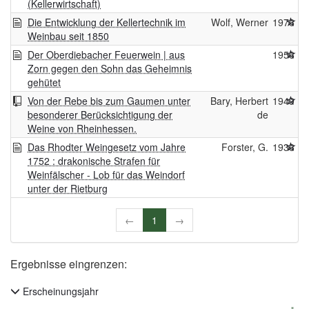
(Kellerwirtschaft)
Die Entwicklung der Kellertechnik im
Wolf, Werner
1976
Weinbau seit 1850
Der Oberdiebacher Feuerwein | aus
1956
Zorn gegen den Sohn das Geheimnis
gehütet
Von der Rebe bis zum Gaumen unter
Bary, Herbert
1949
besonderer Berücksichtigung der
de
Weine von Rheinhessen.
Das Rhodter Weingesetz vom Jahre
Forster, G.
1936
1752 : drakonische Strafen für
Weinfälscher - Lob für das Weindorf
unter der Rietburg
←
1
→
Ergebnisse eingrenzen:
Erscheinungsjahr