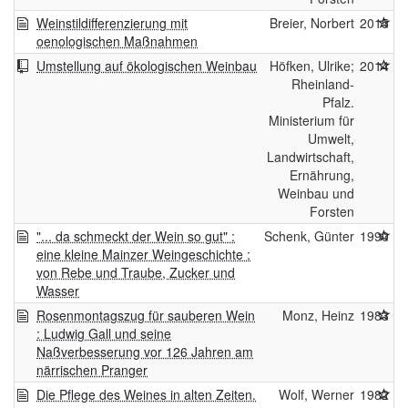
Weinstildifferenzierung mit
Breier, Norbert
2015
oenologischen Maßnahmen
Umstellung auf ökologischen Weinbau
Höfken, Ulrike;
2014
Rheinland-
Pfalz.
Ministerium für
Umwelt,
Landwirtschaft,
Ernährung,
Weinbau und
Forsten
"... da schmeckt der Wein so gut" :
Schenk, Günter
1990
eine kleine Mainzer Weingeschichte :
von Rebe und Traube, Zucker und
Wasser
Rosenmontagszug für sauberen Wein
Monz, Heinz
1983
: Ludwig Gall und seine
Naßverbesserung vor 126 Jahren am
närrischen Pranger
Die Pflege des Weines in alten Zeiten.
Wolf, Werner
1982