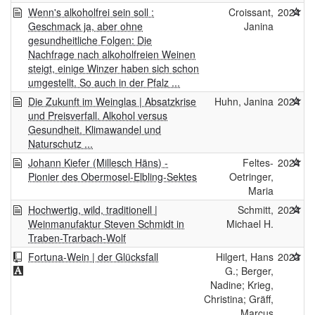
Wenn's alkoholfrei sein soll :
Croissant,
2024
Geschmack ja, aber ohne
Janina
gesundheitliche Folgen: Die
Nachfrage nach alkoholfreien Weinen
steigt, einige Winzer haben sich schon
umgestellt. So auch in der Pfalz ...
Die Zukunft im Weinglas | Absatzkrise
Huhn, Janina
2024
und Preisverfall. Alkohol versus
Gesundheit. Klimawandel und
Naturschutz ...
Johann Kiefer (Millesch Häns) -
Feltes-
2024
Pionier des Obermosel-Elbling-Sektes
Oetringer,
Maria
Hochwertig, wild, traditionell |
Schmitt,
2024
Weinmanufaktur Steven Schmidt in
Michael H.
Traben-Trarbach-Wolf
Fortuna-Wein | der Glücksfall
Hilgert, Hans
2023
G.; Berger,
Nadine; Krieg,
Christina; Gräff,
Marcus