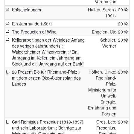
Verena von
Entscheidungen
Hulten, Sarah /
2019
1991-
Ein Jahrhundert Sekt
2019
The Production of Wine
Engelen, Ute
2019
Kellerarbeit nach der Weinlese Anfang
Schüller,
2018
des vorigen Jahrhunderts :
Werner
Walporzheimer Winzerverein : "Ein
Jahrgang im Keller, ein Jahrgang am
Stock und ein Jahrgang auf der Bank"
20 Prozent Bio für Rheinland-Pfalz :
Höfken, Ulrike;
2018
mit dem ersten Öko-Aktionsplan des
Rheinland-
Landes
Pfalz.
Ministerium für
Umwelt,
Energie,
Ernährung und
Forsten
Carl Remigius Fresenius (1818-1897)
Gros, Leo;
2018
und sein Laboratorium : Beiträge zur
Fresenius,
Weinanalytik, Önologie und
Remigius