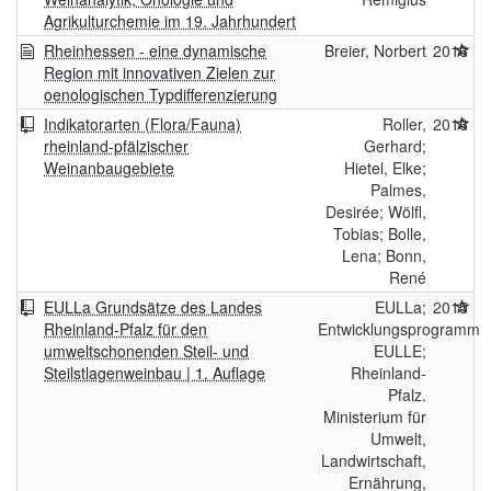
Agrikulturchemie im 19. Jahrhundert
Rheinhessen - eine dynamische
Breier, Norbert
2016
Region mit innovativen Zielen zur
oenologischen Typdifferenzierung
Indikatorarten (Flora/Fauna)
Roller,
2016
rheinland-pfälzischer
Gerhard;
Weinanbaugebiete
Hietel, Elke;
Palmes,
Desirée; Wölfl,
Tobias; Bolle,
Lena; Bonn,
René
EULLa Grundsätze des Landes
EULLa;
2015
Rheinland-Pfalz für den
Entwicklungsprogramm
umweltschonenden Steil- und
EULLE;
Steilstlagenweinbau | 1. Auflage
Rheinland-
Pfalz.
Ministerium für
Umwelt,
Landwirtschaft,
Ernährung,