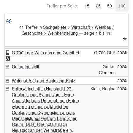
Treffer pro Seite:
15
25
50
100
41 Treffer in
Sachgebiete
>
Wirtschaft
>
Weinbau /
Geschichte
>
Weinherstellung
— zeige 1 bis 41:
G 700 | der Wein aus dem Granit Ei
G 700 GbR
2025
Gut aufgestellt
Gerke,
2024
Clemens
Weingut A / Land Rheinland-Pfalz
2024
Kellerwirtschaft in Neustadt | 27.
Klein, Regina
2024
Önologisches Symposium : Ende
August lud das Unternehmen Eaton
wieder zu seinem alljährlichen
Önologischen Symposium an das
Dienstleistungszentrum Ländlicher
Raum (DLR) Rheinpfalz nach
Neustadt an der Weinstraße ein.