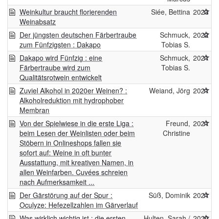
Weinkultur braucht florierenden
Siée, Bettina
2023
Weinabsatz
Der jüngsten deutschen Färbertraube
Schmuck,
2022
zum Fünfzigsten : Dakapo
Tobias S.
Dakapo wird Fünfzig : eine
Schmuck,
2021
Färbertraube wird zum
Tobias S.
Qualitätsrotwein entwickelt
Zuviel Alkohol in 2020er Weinen? :
Weiand, Jörg
2021
Alkoholreduktion mit hydrophober
Membran
Von der Spielwiese in die erste Liga :
Freund,
2021
beim Lesen der Weinlisten oder beim
Christine
Stöbern in Onlineshops fallen sie
sofort auf: Weine in oft bunter
Ausstattung, mit kreativen Namen, in
allen Weinfarben. Cuvées schreien
nach Aufmerksamkeit ...
Der Gärstörung auf der Spur :
Süß, Dominik
2021
Oculyze: Hefezellzahlen im Gärverlauf
Was wirklich wichtig ist : die ersten
Hulten, Sarah /
2020