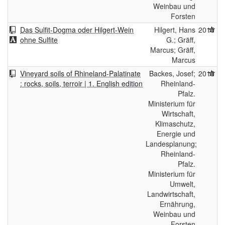
Weinbau und
Forsten
Das Sulfit-Dogma oder Hilgert-Wein
Hilgert, Hans
2015
ohne Sulfite
G.; Gräff,
Marcus; Gräff,
Marcus
Vineyard soils of Rhineland-Palatinate
Backes, Josef;
2015
: rocks, soils, terroir | 1. English edition
Rheinland-
Pfalz.
Ministerium für
Wirtschaft,
Klimaschutz,
Energie und
Landesplanung;
Rheinland-
Pfalz.
Ministerium für
Umwelt,
Landwirtschaft,
Ernährung,
Weinbau und
Forsten