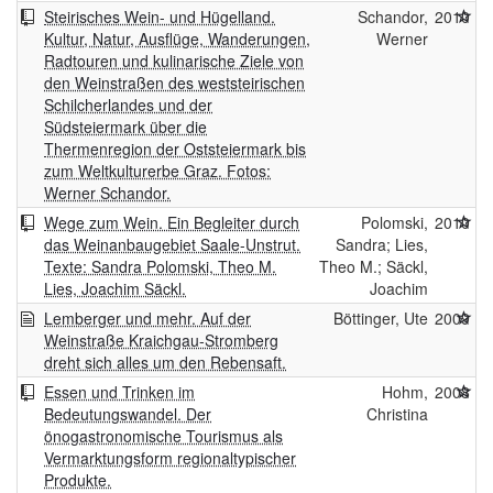
Steirisches Wein- und Hügelland.
Schandor,
2010
Kultur, Natur, Ausflüge, Wanderungen,
Werner
Radtouren und kulinarische Ziele von
den Weinstraßen des weststeirischen
Schilcherlandes und der
Südsteiermark über die
Thermenregion der Oststeiermark bis
zum Weltkulturerbe Graz. Fotos:
Werner Schandor.
Wege zum Wein. Ein Begleiter durch
Polomski,
2010
das Weinanbaugebiet Saale-Unstrut.
Sandra; Lies,
Texte: Sandra Polomski, Theo M.
Theo M.; Säckl,
Lies, Joachim Säckl.
Joachim
Lemberger und mehr. Auf der
Böttinger, Ute
2009
Weinstraße Kraichgau-Stromberg
dreht sich alles um den Rebensaft.
Essen und Trinken im
Hohm,
2008
Bedeutungswandel. Der
Christina
önogastronomische Tourismus als
Vermarktungsform regionaltypischer
Produkte.