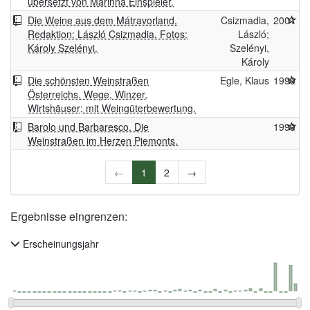
übersetzt von Marinna Einspieler.
Die Weine aus dem Mátravorland.
Csizmadia,
2001
Redaktion: László Csizmadia. Fotos:
László;
Károly Szelényi.
Szelényi,
Károly
Die schönsten Weinstraßen
Egle, Klaus
1999
Österreichs. Wege, Winzer,
Wirtshäuser; mit Weingüterbewertung.
Barolo und Barbaresco. Die
1999
Weinstraßen im Herzen Piemonts.
←
1
2
→
Ergebnisse eingrenzen:
Erscheinungsjahr