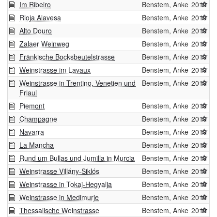
Im Ribeiro
Benstem, Anke
2019
Rioja Alavesa
Benstem, Anke
2019
Alto Douro
Benstem, Anke
2019
Zalaer Weinweg
Benstem, Anke
2019
Fränkische Bocksbeutelstrasse
Benstem, Anke
2019
Weinstrasse im Lavaux
Benstem, Anke
2019
Weinstrasse in Trentino, Venetien und
Benstem, Anke
2019
Friaul
Piemont
Benstem, Anke
2019
Champagne
Benstem, Anke
2019
Navarra
Benstem, Anke
2019
La Mancha
Benstem, Anke
2019
Rund um Bullas und Jumilla in Murcia
Benstem, Anke
2019
Weinstrasse Villány-Siklós
Benstem, Anke
2019
Weinstrasse in Tokaj-Hegyalja
Benstem, Anke
2019
Weinstrasse in Medimurje
Benstem, Anke
2019
Thessalische Weinstrasse
Benstem, Anke
2019