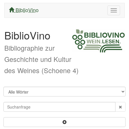
BiblioVino
Navigati
ein/aus
BiblioVino
Bibliographie zur
Geschichte und Kultur
des Weines (Schoene 4)