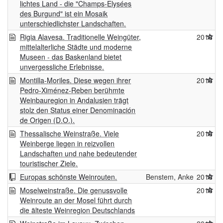
lichtes Land - die "Champs-Elysées
des Burgund" ist ein Mosaik
unterschiedlichster Landschaften.
Rigia Alavesa. Traditionelle Weingüter,
2016
mittelalterliche Städte und moderne
Museen - das Baskenland bietet
unvergessliche Erlebnisse.
Montilla-Moriles. Diese wegen ihrer
2016
Pedro-Ximénez-Reben berühmte
Weinbauregion in Andalusien trägt
stolz den Status einer Denominación
de Origen (D.O.).
Thessalische Weinstraße. Viele
2016
Weinberge liegen in reizvollen
Landschaften und nahe bedeutender
touristischer Ziele.
Europas schönste Weinrouten.
Benstem, Anke
2016
Moselweinstraße. Die genussvolle
2016
Weinroute an der Mosel führt durch
die älteste Weinregion Deutschlands