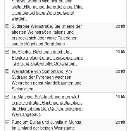
Straßen winden sich hier entlang
steiler Hänge und durch liebliche Täler
- und überall kann Wein verkostet
werden.
Südtiroler Weinstraße. Sie ist eine der
2016
ältesten Weinstraßen Italiens und
erstreckt sich über weite Talebenen,
sanfte Hügel und Berghänge.
Im Ribeiro. Reist man durch den
2016
Ribeiro, gelangt man in verwunschene
Täler und zauberhafte Ortschaften.
Weinstraße von Somontano. Am
2016
Südrand der Pyrenäen wachsen
Weinreben nebst Mandelbäumen und
Steineichen.
La Mancha. Seit Jahrhunderten wird
2016
in der zentralen Hochebene Spaniens,
der Heimat des Don Quijote, erlesener
Wein angebaut.
Rund um Bullas und Jumilla in Murcia.
2016
Im Umland der beiden Weinstädte