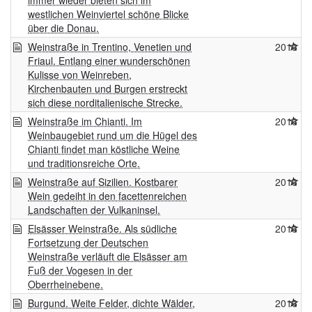
immer wieder bieten sich im
westlichen Weinviertel schöne Blicke
über die Donau.
Weinstraße in Trentino, Venetien und
2016
Friaul. Entlang einer wunderschönen
Kulisse von Weinreben,
Kirchenbauten und Burgen erstreckt
sich diese norditalienische Strecke.
Weinstraße im Chianti. Im
2016
Weinbaugebiet rund um die Hügel des
Chianti findet man köstliche Weine
und traditionsreiche Orte.
Weinstraße auf Sizilien. Kostbarer
2016
Wein gedeiht in den facettenreichen
Landschaften der Vulkaninsel.
Elsässer Weinstraße. Als südliche
2016
Fortsetzung der Deutschen
Weinstraße verläuft die Elsässer am
Fuß der Vogesen in der
Oberrheinebene.
Burgund. Weite Felder, dichte Wälder,
2016