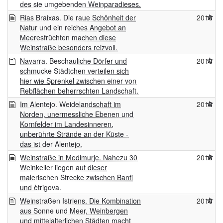
des sie umgebenden Weinparadieses.
Rias Braixas. Die raue Schönheit der
2016
Natur und ein reiches Angebot an
Meeresfrüchten machen diese
Weinstraße besonders reizvoll.
Navarra. Beschauliche Dörfer und
2016
schmucke Städtchen verteilen sich
hier wie Sprenkel zwischen einer von
Rebflächen beherrschten Landschaft.
Im Alentejo. Weidelandschaft im
2016
Norden, unermessliche Ebenen und
Kornfelder im Landesinneren,
unberührte Strände an der Küste -
das ist der Alentejo.
Weinstraße in Medimurje. Nahezu 30
2016
Weinkeller liegen auf dieser
malerischen Strecke zwischen Banfi
und ètrigova.
Weinstraßen Istriens. Die Kombination
2016
aus Sonne und Meer, Weinbergen
und mittelalterlichen Städten macht