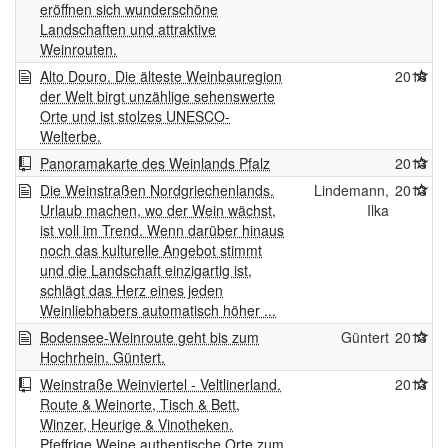
eröffnen sich wunderschöne
Landschaften und attraktive
Weinrouten.
Alto Douro. Die älteste Weinbauregion
2016
der Welt birgt unzählige sehenswerte
Orte und ist stolzes UNESCO-
Welterbe.
Panoramakarte des Weinlands Pfalz
2013
Die Weinstraßen Nordgriechenlands.
Lindemann,
2013
Urlaub machen, wo der Wein wächst,
Ilka
ist voll im Trend. Wenn darüber hinaus
noch das kulturelle Angebot stimmt
und die Landschaft einzigartig ist,
schlägt das Herz eines jeden
Weinliebhabers automatisch höher ...
Bodensee-Weinroute geht bis zum
Güntert
2013
Hochrhein. Güntert.
Weinstraße Weinviertel - Veltlinerland.
2013
Route & Weinorte, Tisch & Bett,
Winzer, Heurige & Vinotheken.
Pfeffrige Weine authentische Orte zum