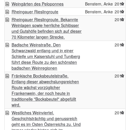
Weingärten des Peloponnes
Benstem, Anke
2019
Rheingauer Rieslingroute
Benstem, Anke
2019
Rheingauer Rieslingroute. Bekannte
2016
Weinlagen sowie herrliche Schlösser
und Gutshöfe befinden sich auf dieser
70 Kilometer langen Strecke.
Badische Weinstraße. Den
2016
Schwarzwald entlang und in einer
Schleife um Kaiserstuhl und Tuniberg
führt diese Route zu den schönsten
badischen Weinregionen
Fränkische Bocksbeutelstraße.
2016
Entlang dieser abwechslungsreichen
Route wächst vorzüglicher
Frankenwein, der noch heute in
traditionelle "Bocksbeutel" abgefüllt
wird.
Westliches Weinviertel.
2016
Geschichtsträchtig und genussreich
geht es im Osten Österreichs zu. Und