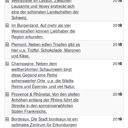
Weinstraße im Lavaux. Zwischen
2016
Lausanne und Vevey erstreckt sich
eine der schönsten Landschaften der
Schweiz.
Im Burgenland. Auf mehr als vier
2016
Weinstraßen können Liebhaber die
Region erkunden.
Piemont. Neben edlen Tropfen gibt es
2016
hier u.a. Trüffel, Schokolade, Maronen
und Käse.
Champagne. Neben dem
2016
weltberühmten Schaumwein birgt
diese Gegend eine Reihe
sehenswerter Orte, u.a. die Städte
Reims und Épernay, und viel Natur.
Provence & Rhônetal. Von den steilen
2016
Anhöhen entlang der Rhône führt die
Strecke in den sonnenverwöhnten
Süden Frankreichs.
Bordeaux. Die Stadt bordeaux ist ein
2016
optimales Zentrum für Erkundungen