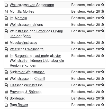
Weinstrasse von Somontano
Benstem, Anke
2019
Montilla-Moriles
Benstem, Anke
2019
Im Alentejo
Benstem, Anke
2019
Weinstrassen Istriens
Benstem, Anke
2019
Weinstrasse der Götter des Olymp
Benstem, Anke
2019
und der Seen
Moselweinstrasse
Benstem, Anke
2019
Westliches Weinviertel
Benstem, Anke
2019
Im Burgenland : auf mehr als vier
Benstem, Anke
2019
Weinstraßen können Liebhaber die
Region erkunden
Südtiroler Weinstrasse
Benstem, Anke
2019
Weinstrasse im Chianti
Benstem, Anke
2019
Elsässer Weinstrasse
Benstem, Anke
2019
Provence & Rhônetal
Benstem, Anke
2019
Bordeaux
Benstem, Anke
2019
Rías Baixas
Benstem, Anke
2019