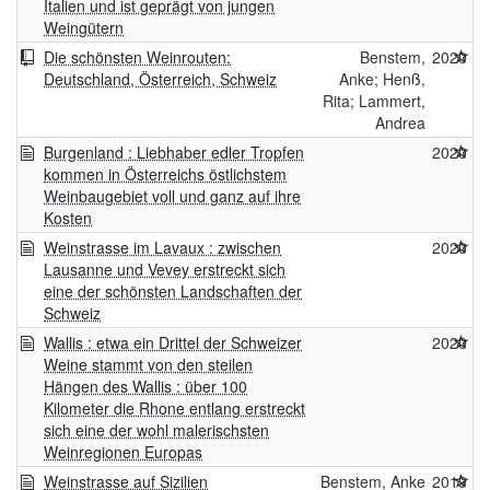
Italien und ist geprägt von jungen
Weingütern
Die schönsten Weinrouten:
Benstem,
2020
Deutschland, Österreich, Schweiz
Anke; Henß,
Rita; Lammert,
Andrea
Burgenland : Liebhaber edler Tropfen
2020
kommen in Österreichs östlichstem
Weinbaugebiet voll und ganz auf ihre
Kosten
Weinstrasse im Lavaux : zwischen
2020
Lausanne und Vevey erstreckt sich
eine der schönsten Landschaften der
Schweiz
Wallis : etwa ein Drittel der Schweizer
2020
Weine stammt von den steilen
Hängen des Wallis : über 100
Kilometer die Rhone entlang erstreckt
sich eine der wohl malerischsten
Weinregionen Europas
Weinstrasse auf Sizilien
Benstem, Anke
2019