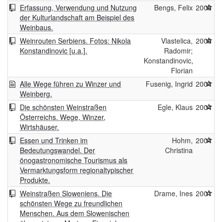
Erfassung, Verwendung und Nutzung
Bengs, Felix
2006
der Kulturlandschaft am Beispiel des
Weinbaus.
Weinrouten Serbiens. Fotos: Nikola
Vlastelica,
2006
Konstandinovic [u.a.].
Radomir;
Konstandinovic,
Florian
Alle Wege führen zu Winzer und
Fusenig, Ingrid
2004
Weinberg.
Die schönsten Weinstraßen
Egle, Klaus
2004
Österreichs. Wege, Winzer,
Wirtshäuser.
Essen und Trinken im
Hohm,
2004
Bedeutungswandel. Der
Christina
önogastronomische Tourismus als
Vermarktungsform regionaltypischer
Produkte.
Weinstraßen Sloweniens. Die
Drame, Ines
2001
schönsten Wege zu freundlichen
Menschen. Aus dem Slowenischen